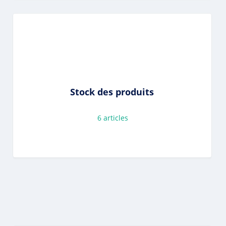
Stock des produits
6
articles