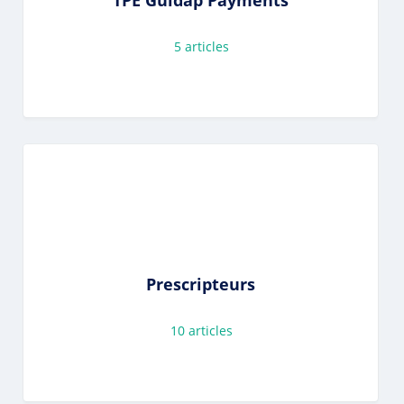
TPE Guidap Payments
5
articles
Prescripteurs
10
articles