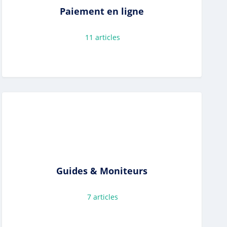
Paiement en ligne
11
articles
Guides & Moniteurs
7
articles