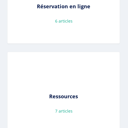
Réservation en ligne
6
articles
Ressources
7
articles