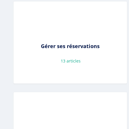
Gérer ses réservations
13
articles