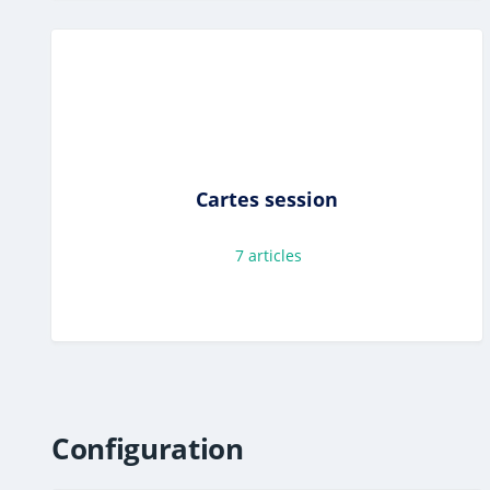
Cartes session
7
articles
Configuration