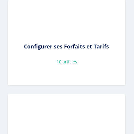
Configurer ses Forfaits et Tarifs
10
articles