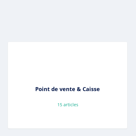
Point de vente & Caisse
15
articles