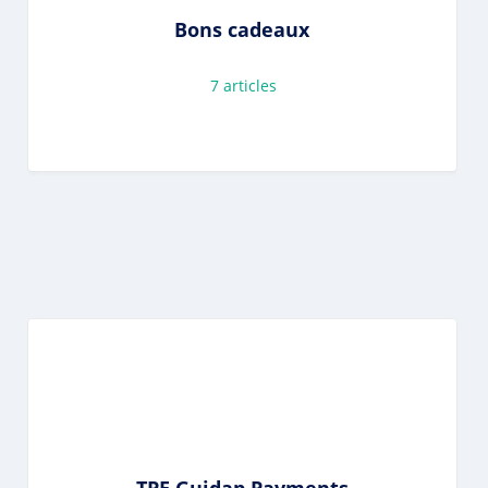
Bons cadeaux
7
articles